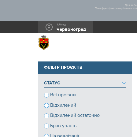
Для забез
Таке функціональне рішення дозв
Місто
Червоноград
ФІЛЬТР ПРОЄКТІВ
СТАТУС
Всі проєкти
Відхилений
Відхилений остаточно
Брав участь
На реалізації