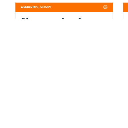
ДОЗВІЛЛЯ, СПОРТ
Облаштування баскетбольних
конструкцій в спортивному залі
ЧЗШ № 12
Номер: 3
Брав участь
08.05.2019
ДОДАНО ДО СИСТЕМИ
Роман Федаш
АВТОР ПРОЄКТУ
30 000 грн.
БЮДЖЕТ
22
ГОЛОСІВ
ДОЗВІЛЛЯ, СПОРТ