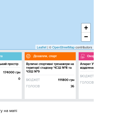
+
−
Leaflet
| ©
OpenStreetMap
contributors
та
Дозвілля, спорт
Охорона здоров'я
ький простір
Вуличні спортивні тренажери на
Апарат УЗД для хірургічного
території стадіону ЧСШ №8 та
відділення
ЧЗШ №9
174000 грн
БЮДЖЕТ
300000 грн
0
БЮДЖЕТ
111800 грн
ГОЛОСІВ
457
ГОЛОСІВ
36
у на мапі