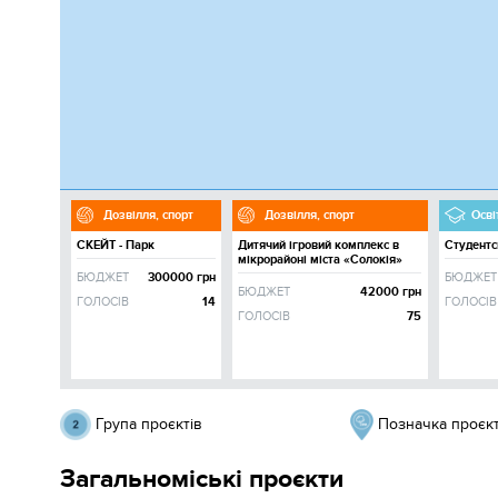
Дозвілля, спорт
Дозвілля, спорт
Осві
СКЕЙТ - Парк
Дитячий ігровий комплекс в
Студентс
мікрорайоні міста «Солокія»
БЮДЖЕТ
300000 грн
БЮДЖЕТ
БЮДЖЕТ
42000 грн
ГОЛОСІВ
14
ГОЛОСІВ
ГОЛОСІВ
75
Група проєктів
Позначка проєкт
Загальноміські проєкти