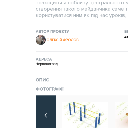
знаходиться поблизу центрального м
створення такого майданчика саме т
користуватися ним як під час уроків, т
АВТОР ПРОЄКТУ
Б
4
ОЛЕКСІЙ ФРОЛОВ
АДРЕСА
Червоноград
ОПИС
ФОТОГРАФІЇ