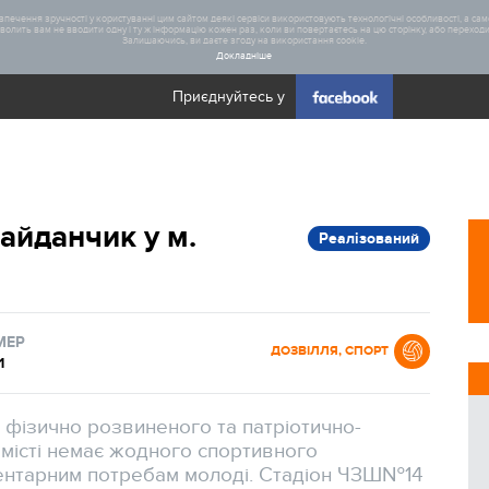
печення зручності у користуванні цим сайтом деякі сервіси використовують технологічні особливості, а саме
олить вам не вводити одну і ту ж інформацію кожен раз, коли ви повертаєтесь на цю сторінку, або переходите
Залишаючись, ви даєте згоду на використання cookie.
Докладніше
Приєднуйтесь у
Загал
айданчик у м.
Реалізований
Статис
Реаліз
МЕР
ДОЗВІЛЛЯ, СПОРТ
1
 фізично розвиненого та патріотично-
місті немає жодного спортивного
ментарним потребам молоді. Стадіон ЧЗШ№14