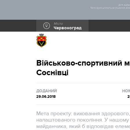
Для забез
Таке функціональне рішення дозв
Місто
Червоноград
Військово-спортивний м
Соснівці
ДОДАНИЙ
НО
29.06.2018
2
Мета проекту: виховання здорового,
налаштованого покоління. У нашому 
майданчика, який б відповідав еле