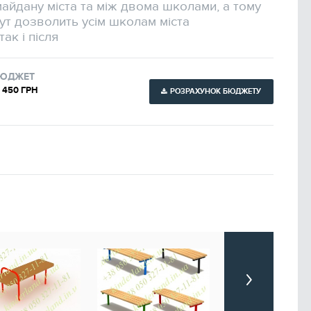
айдану міста та між двома школами, а тому
ут дозволить усім школам міста
ак і після
ЮДЖЕТ
1 450 ГРН
РОЗРАХУНОК БЮДЖЕТУ