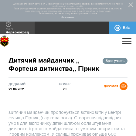
Для забезпечення зручності у користуванні цим сайтом деякі сервіси використовують технологічні
особливості, а саме - cookie.
Таке функціональне рішення дозволить вам не вводити одну і ту ж інформацію кожен раз, коли ви
повертаєтесь на цю сторінку, або переходите з однієї сторінки на іншу тощо.
Залишаючись, ви даєте згоду на використання cookie.
Докладніше
Вхід
Місто
Червоноград
ПРО ПРОЄКТ
Дитячий майданчик ,,
ДОПОМОГА
ЗАГАЛЬНА ІНФОРМАЦІЯ
СТАТИСТИКА
РЕАЛІЗОВАНІ ПРОЄКТИ
Брав участь
Фортеця дитинства,, Гірник
КОНТАКТИ
ОГОЛОШЕННЯ ДЛЯ КООРДИНАЦІЙНОЇ
НОРМАТИВНО-ПРАВОВА БАЗА
ЯК ПОДАТИ ПРОЕКТ (ЗАВАНТАЖИТИ)
ДОВІДКОВА ІНФОРМАЦІЯ
РАДИ
ДОДАНИЙ
НОМЕР
ДОЗВІЛЛЯ
29.04.2021
23
Дитячий майданчик пропонується встановити у центрі
селища Гірник, (паркова зона). Створення відповідних
умов для відпочинку дітей шляхом облаштування
дитячого ігрового майданчика з гумовим покриттям та
ігровим комлексом. У селищі проживає більше 600