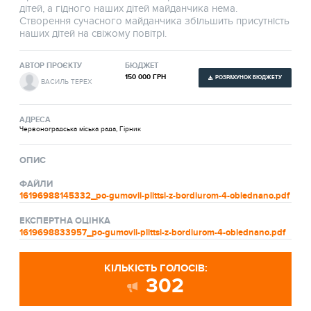
дітей, а гідного наших дітей майданчика нема.
Створення сучасного майданчика збільшить присутність
наших дітей на свіжому повітрі.
АВТОР ПРОЄКТУ
БЮДЖЕТ
150 000 ГРН
РОЗРАХУНОК БЮДЖЕТУ
ВАСИЛЬ ТЕРЕХ
АДРЕСА
Червоноградська міська рада, Гірник
ОПИС
ФАЙЛИ
16196988145332_po-gumovii-plittsi-z-bordiurom-4-obiednano.pdf
ЕКСПЕРТНА ОЦІНКА
1619698833957_po-gumovii-plittsi-z-bordiurom-4-obiednano.pdf
КІЛЬКІСТЬ ГОЛОСІВ:
302