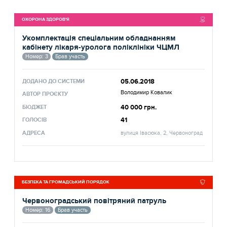
ОХОРОНА ЗДОРОВ'Я
Укомплектація спеціальним обладнанням
кабінету лікаря-уролога поліклініки ЧЦМЛ
Номер: 3
Брав участь
05.06.2018
ДОДАНО ДО СИСТЕМИ
Володимир Ковалик
АВТОР ПРОЄКТУ
40 000 грн.
БЮДЖЕТ
41
ГОЛОСІВ
АДРЕСА
вулиця Івасюка, 2, Червоноград
БЕЗПЕКА ТА ГРОМАДСЬКИЙ ПОРЯДОК
Червоноградський повітряний патруль
Номер: 16
Брав участь