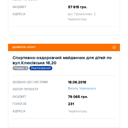
57 615 грн.
БЮДЖЕТ
АДРЕСА
вул. Промислова, 3,
Червоноград
ДОЗВІЛЛЯ, СПОРТ
Спортивно-оздоровчий майданчик для дітей по
вул.Клюсівська 18,20
Номер: 5
Реалізований
18.06.2018
ДОДАНО ДО СИСТЕМИ
Василь Чорноусько
АВТОР ПРОЄКТУ
79 065 грн.
БЮДЖЕТ
231
ГОЛОСІВ
АДРЕСА
Червоноград