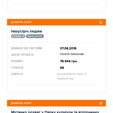
ДОЗВІЛЛЯ, СПОРТ
Назустріч людям
Номер: 4
Брав участь
07.06.2018
ДОДАНО ДО СИСТЕМИ
Наталія Хайсанова
АВТОР ПРОЄКТУ
78 944 грн.
БЮДЖЕТ
58
ГОЛОСІВ
АДРЕСА
вулиця Василя Стуса, 9,
Червоноград
ДОЗВІЛЛЯ, СПОРТ
Містечко розваг у Парку культури та відпочинку