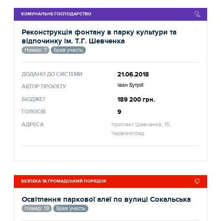
КОМУНАЛЬНЕ ГОСПОДАРСТВО
Реконструкція фонтану в парку культури та
відпочинку ім. Т.Г. Шевченка
Номер: 7
Брав участь
21.06.2018
ДОДАНО ДО СИСТЕМИ
Іван Бутрій
АВТОР ПРОЄКТУ
189 200 грн.
БЮДЖЕТ
9
ГОЛОСІВ
АДРЕСА
проспект Шевченка, 15,
Червоноград
БЕЗПЕКА ТА ГРОМАДСЬКИЙ ПОРЯДОК
Освітлення паркової алеї по вулиці Сокальська
Номер: 19
Брав участь