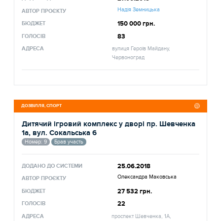
Надія Земницька
АВТОР ПРОЄКТУ
150 000 грн.
БЮДЖЕТ
83
ГОЛОСІВ
АДРЕСА
вулиця Героїв Майдану,
Червоноград
ДОЗВІЛЛЯ, СПОРТ
Дитячий ігровий комплекс у дворі пр. Шевченка
1а, вул. Сокальська 6
Номер: 9
Брав участь
25.06.2018
ДОДАНО ДО СИСТЕМИ
Олександра Маковська
АВТОР ПРОЄКТУ
27 532 грн.
БЮДЖЕТ
22
ГОЛОСІВ
АДРЕСА
проспект Шевченка, 1А,